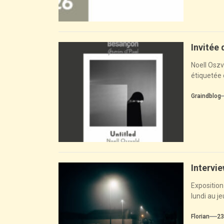
Invitée
Noell Oszv
étiquetée c
Graindblog
Intervi
Exposition
lundi au j
Florian
23