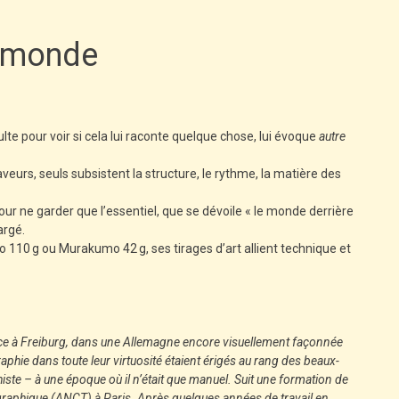
e monde
ulte pour voir si cela lui raconte quelque chose, lui évoque
autre
eurs, seuls subsistent la structure, le rythme, la matière des
our ne garder que l’essentiel, que se dévoile « le monde derrière
argé.
 110 g ou Murakumo 42 g, ses tirages d’art allient technique et
ence à Freiburg, dans une Allemagne encore visuellement façonnée
raphie dans toute leur virtuosité étaient érigés au rang des beaux-
histe – à une époque où il n’était que manuel. Suit une formation de
ographique (ANCT) à Paris. Après quelques années de travail en