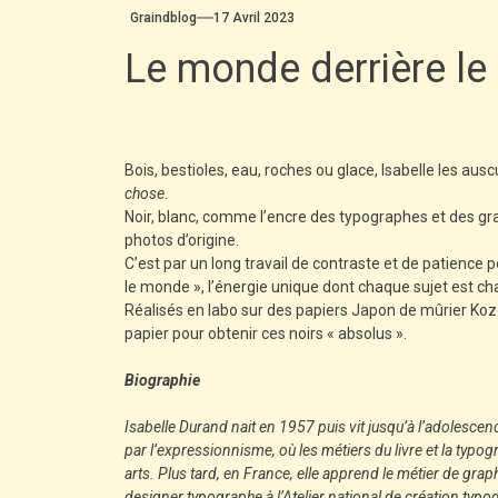
Graindblog
17 Avril 2023
Le monde derrière l
Bois, bestioles, eau, roches ou glace, Isabelle les ausc
chose
.
Noir, blanc, comme l’encre des typographes et des grav
photos d’origine.
C’est par un long travail de contraste et de patience p
le monde », l’énergie unique dont chaque sujet est ch
Réalisés en labo sur des papiers Japon de mûrier Kozo
papier pour obtenir ces noirs « absolus ».
Biographie
Isabelle Durand nait en 1957 puis vit jusqu’à l’adolesc
par l’expressionnisme, où les métiers du livre et la typog
arts. Plus tard, en France, elle apprend le métier de grap
designer typographe à l’Atelier national de création typ