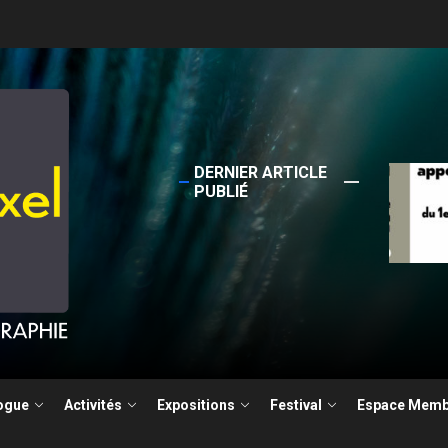
DERNIER ARTICLE
Sortie
PUBLIÉ
4 Ja
la photographie documentaire
ogue
Activités
Expositions
Festival
Espace Memb
ture pour le Festival Photographie Besançon édition 2026