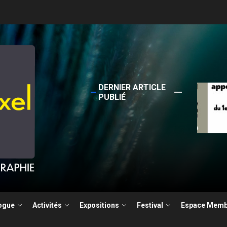
DERNIER ARTICLE
Sortie
PUBLIÉ
4 Ja
la photographie documentaire
ogue
Activités
Expositions
Festival
Espace Memb
ture pour le Festival Photographie Besançon édition 2026