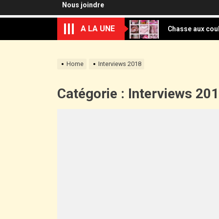
Nous joindre
Chasse aux coul
A LA UNE
Lecture d’image
Sortie à la cascade de l’
Home
Interviews 2018
Techniques de 
Catégorie :
Interviews 20
Appel à candida
Chasse aux coul
Lecture d’image
Sortie à la cascade de l’
Techniques de 