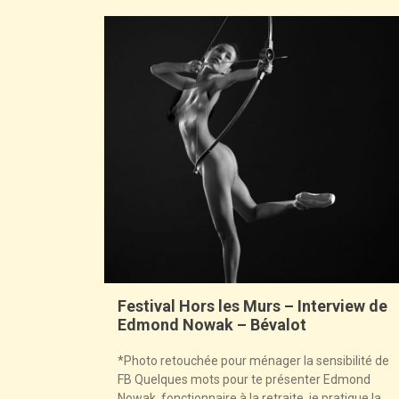
Festival Hors les Murs – Interview de
Edmond Nowak – Bévalot
*Photo retouchée pour ménager la sensibilité de
FB Quelques mots pour te présenter Edmond
Nowak, fonctionnaire à la retraite, je pratique la