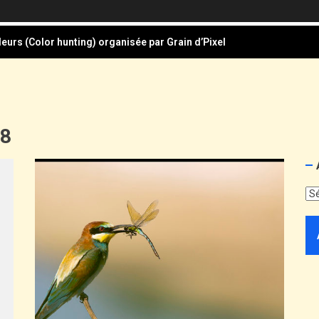
eurs (Color hunting) organisée par Grain d’Pixel
 du mois de mars sur le thème : Triptyque en 3 façons
Audeux, à la Grâce-Dieu
la photographie documentaire
18
ture pour le Festival Photographie Besançon édition 2026
eurs (Color hunting) organisée par Grain d’Pixel
 du mois de mars sur le thème : Triptyque en 3 façons
Audeux, à la Grâce-Dieu
la photographie documentaire