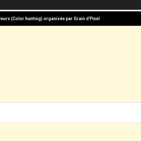
eurs (Color hunting) organisée par Grain d’Pixel
 du mois de mars sur le thème : Triptyque en 3 façons
Audeux, à la Grâce-Dieu
la photographie documentaire
ture pour le Festival Photographie Besançon édition 2026
eurs (Color hunting) organisée par Grain d’Pixel
 du mois de mars sur le thème : Triptyque en 3 façons
Audeux, à la Grâce-Dieu
la photographie documentaire