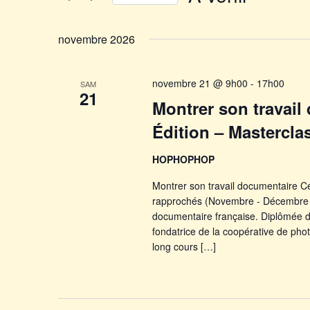
par
Évènements
Sélectionnez
mot-
une
clé.
novembre 2026
date.
novembre 21 @ 9h00
-
17h00
SAM
21
Montrer son travail
Édition – Mastercla
HOPHOPHOP
Montrer son travail documentaire Ce
rapprochés (Novembre - Décembre 
documentaire française. Diplômée d
fondatrice de la coopérative de ph
long cours […]