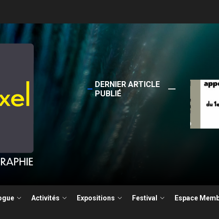
DERNIER ARTICLE
Sortie
PUBLIÉ
4 Ja
la photographie documentaire
ogue
Activités
Expositions
Festival
Espace Memb
ture pour le Festival Photographie Besançon édition 2026