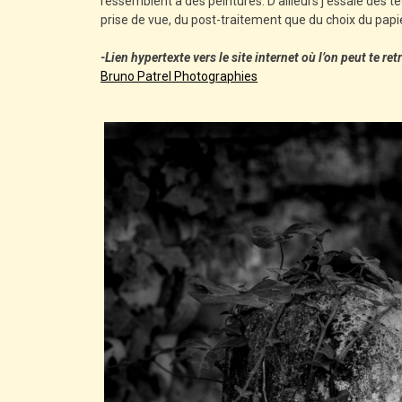
ressemblent à des peintures. D’ailleurs j’essaie des t
prise de vue, du post-traitement que du choix du papie
-Lien hypertexte vers le site internet où l’on peut te re
Bruno Patrel Photographies