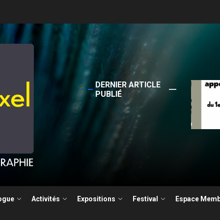
DERNIER ARTICLE
Sortie
PUBLIÉ
4 Ja
la photographie documentaire
ogue
Activités
Expositions
Festival
Espace Memb
ture pour le Festival Photographie Besançon édition 2026