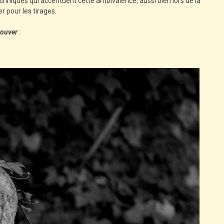
echniques qui accentuent cette ambivalence, aussi bien lors de la
r pour les tirages.
trouver
: