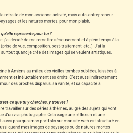
 la retraite de mon ancienne activité, mais auto-entrepreneur
ysages et les natures mortes, pour mon plaisir.
u’elle représente pour toi ?
e, j’ai décidé de me remettre sérieusement et à plein temps à la
ise de vue, composition, post-traitement, etc..). J’ai la
urtout quand je crée des images qui se veulent artistiques.
ne à Amiens au milieu des vieilles tombes oubliées, laissées à
emment et inéluctablement ses droits. C’est aussi indirectement
 amour des proches disparus, sa vanité, et sa capacité à
Qu’est-ce que tu y cherches, y trouves ?
 travailler sur des séries à thèmes, au gré des sujets qui vont
ce d’un vrai photographe. Cela exige une réflexion et une
st aussi pourquoi mon portfolio sur mon site web est structuré en
ime aussi quand mes images de paysages ou de natures mortes