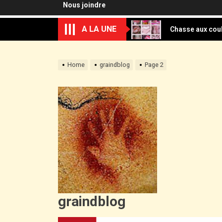
Nous joindre
Chasse aux coul
A LA UNE
Lecture d’image
Sortie à la cascade de l’
Home
graindblog
Page 2
Techniques de 
Appel à candida
Chasse aux coul
Lecture d’image
Sortie à la cascade de l’
Techniques de 
graindblog