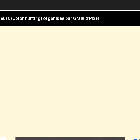
eurs (Color hunting) organisée par Grain d’Pixel
 du mois de mars sur le thème : Triptyque en 3 façons
Audeux, à la Grâce-Dieu
la photographie documentaire
ture pour le Festival Photographie Besançon édition 2026
eurs (Color hunting) organisée par Grain d’Pixel
 du mois de mars sur le thème : Triptyque en 3 façons
Audeux, à la Grâce-Dieu
la photographie documentaire