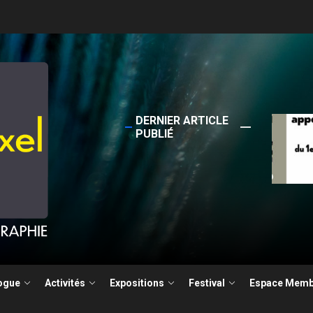
DERNIER ARTICLE
Sortie
PUBLIÉ
4 Ja
la photographie documentaire
ogue
Activités
Expositions
Festival
Espace Memb
ture pour le Festival Photographie Besançon édition 2026