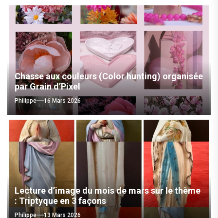
Chasse aux couleurs (Color hunting) organisée
par Grain d’Pixel
Philippe
16 Mars 2026
Lecture d’image du mois de mars sur le thème
: Triptyque en 3 façons
Philippe
13 Mars 2026